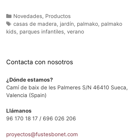
C
Novedades
,
Productos
a
E
casas de madera
,
jardín
,
palmako
,
palmako
kids
t
t
,
parques infantiles
,
verano
e
i
g
q
o
u
Contacta con nosotros
r
e
í
t
a
a
¿Dónde estamos?
s
s
Camí de baix de les Palmeres S/N 46410 Sueca,
Valencia (Spain)
Llámanos
96 170 18 17 / 696 026 206
proyectos@fustesbonet.com