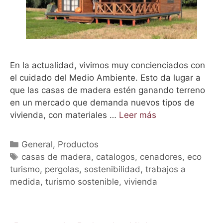
En la actualidad, vivimos muy concienciados con
el cuidado del Medio Ambiente. Esto da lugar a
que las casas de madera estén ganando terreno
en un mercado que demanda nuevos tipos de
vivienda, con materiales …
Leer más
C
General
,
Productos
a
E
casas de madera
,
catalogos
,
cenadores
,
eco
turismo
t
t
,
pergolas
,
sostenibilidad
,
trabajos a
medida
e
i
,
turismo sostenible
,
vivienda
g
q
o
u
r
e