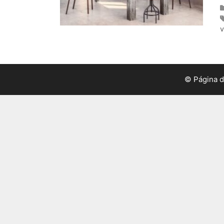
v
© Página 