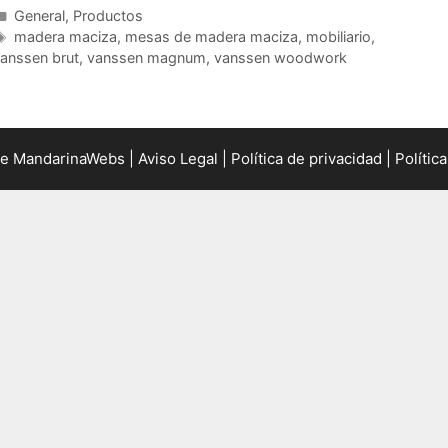
C
General
,
Productos
a
E
madera maciza
,
mesas de madera maciza
,
mobiliario
,
anssen brut
t
t
,
vanssen magnum
,
vanssen woodwork
e
i
g
q
o
u
r
e
de
MandarinaWebs
|
Aviso Legal
|
Política de privacidad
|
Polític
í
t
a
a
s
s